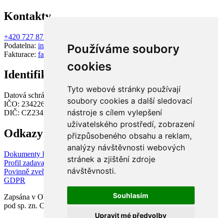
Kontakty
+420 727 872 025
Podatelna:
info@jimeg.cz
Používáme soubory
Fakturace:
fakturace@jimeg.cz
cookies
Identifikační údaje
Tyto webové stránky používají
Datová schránka: czpnt5c
soubory cookies a další sledovací
IČO: 23422670
nástroje s cílem vylepšení
DIČ: CZ23422670
uživatelského prostředí, zobrazení
Odkazy & důležité dokumenty
přizpůsobeného obsahu a reklam,
analýzy návštěvnosti webových
Dokumenty ke stažení
stránek a zjištění zdroje
Profil zadavatele
návštěvnosti.
Povinně zveřejňované informace
GDPR
Souhlasím
Zapsána v Obchodním rejstříku vedeném Krajským soudem v Brně
pod sp. zn. C 145858
Upravit mé předvolby